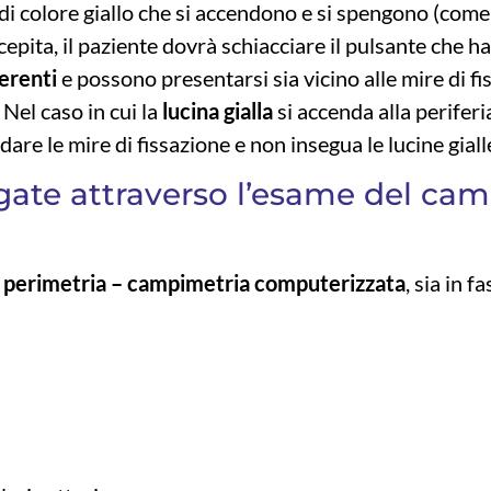
di colore giallo che si accendono e si spengono (come
epita, il paziente dovrà schiacciare il pulsante che h
ferenti
e possono presentarsi sia vicino alle mire di fi
. Nel caso in cui la
lucina gialla
si accenda alla periferi
are le mire di fissazione e non insegua le lucine giall
agate attraverso l’esame del ca
a
perimetria –
campimetria computerizzata
, sia in fa