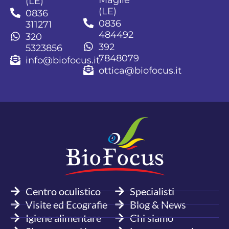
Maglie
(LE)
(LE)
0836
0836
311271
484492
320
392
5323856
7848079
info@biofocus.it
ottica@biofocus.it
Centro oculistico
Specialisti
Visite ed Ecografie
Blog & News
Igiene alimentare
Chi siamo