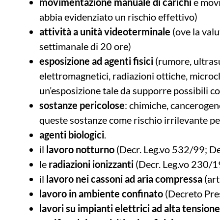
movimentazione manuale di carichi
e movim
abbia evidenziato un rischio effettivo)
attività a unità videoterminale
(ove la valu
settimanale di 20 ore)
esposizione ad agenti fisici
(rumore, ultras
elettromagnetici, radiazioni ottiche, microcli
un’esposizione tale da supporre possibili c
sostanze pericolose
: chimiche, cancerogene
queste sostanze come rischio irrilevante per
agenti biologici
.
il
lavoro notturno
(Decr. Leg.vo 532/99; De
le
radiazioni ionizzanti
(Decr. Leg.vo 230/
il
lavoro nei cassoni ad aria compressa
(art
lavoro in ambiente confinato
(Decreto Pre
lavori su impianti elettrici ad alta tensione