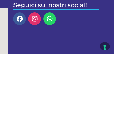
Seguici sui nostri social!
a
a
lie
492
079