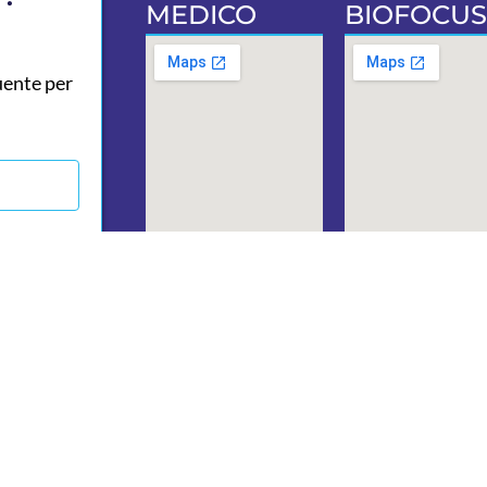
MEDICO
BIOFOCUS
uente per
Via Umberto
Via Regin
I 46
Margherit
73024 Maglie
55
(LE)
73024 Mag
0836 311271
(LE)
320 5323856
0836 484
info@biofocus.it
392 7848