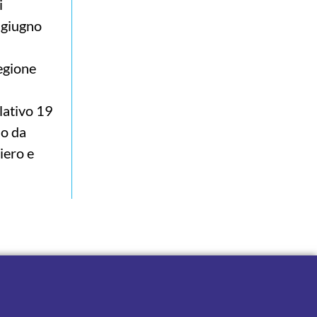
i
5 giugno
Regione
lativo 19
so da
iero e