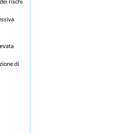
dei rischi
essiva
levata
zione di