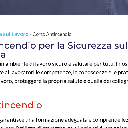
a sul Lavoro
»
Corso Antincendio
ncendio per la Sicurezza sul
ia
mbiente di lavoro sicuro e salutare per tutti. I nost
re ai lavoratori le competenze, le conoscenze e le pra
voro, proteggere la propria salute e quella dei collegh
tincendio
 garantisce una formazione adeguata e comprende lez
 con l’utilizzo di attrezzature e impianti di estinzion