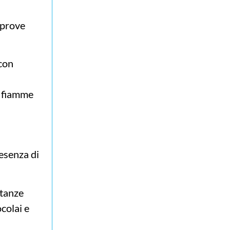
o prove
 con
i fiamme
resenza di
stanze
colai e