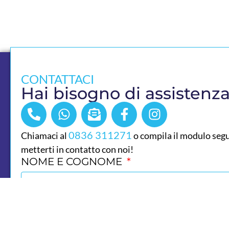
CONTATTACI
Hai bisogno di assistenz
0836 311271
Chiamaci al
o compila il modulo seg
metterti in contatto con noi!
NOME E COGNOME
E-MAIL
TELEFONO