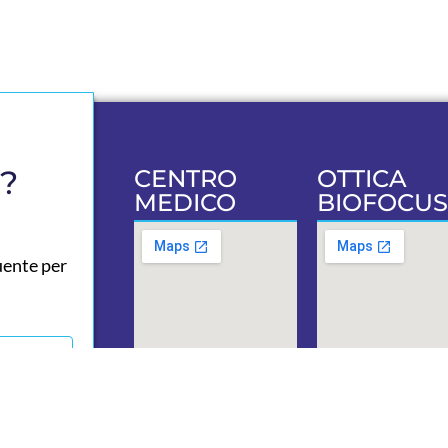
a?
CENTRO
OTTICA
MEDICO
BIOFOCUS
uente per
Via Umberto
Via Regin