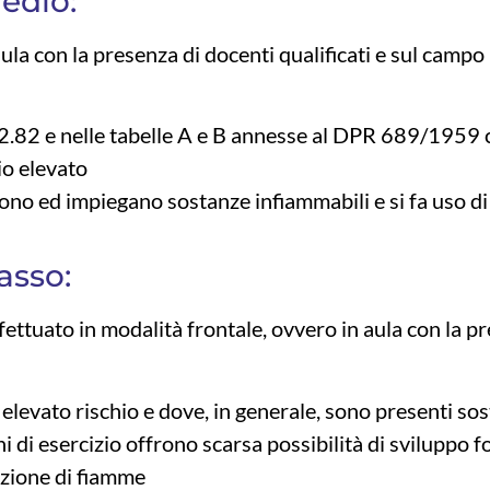
edio:
aula con la presenza di docenti qualificati e sul camp
6.2.82 e nelle tabelle A e B annesse al DPR 689/1959
io elevato
ono ed impiegano sostanze infiammabili e si fa uso d
asso:
fettuato in modalità frontale, ovvero in aula con la p
ed elevato rischio e dove, in generale, sono presenti so
 di esercizio offrono scarsa possibilità di sviluppo fo
azione di fiamme