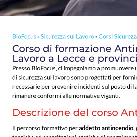
BioFocus
Sicurezza sul Lavoro
Corsi Sicurezz
»
»
Corso di formazione Anti
Lavoro a Lecce e provinc
Presso BioFocus, ci impegniamo a promuovere un a
di sicurezza sul lavoro sono progettati per forni
necessarie per prevenire incidenti sul posto di la
rimanere conformi alle normative vigenti.
Descrizione del corso An
Il percorso formativo per
addetto antincendio
,
teoriche ed esercitazioni pratiche di spegnimento,