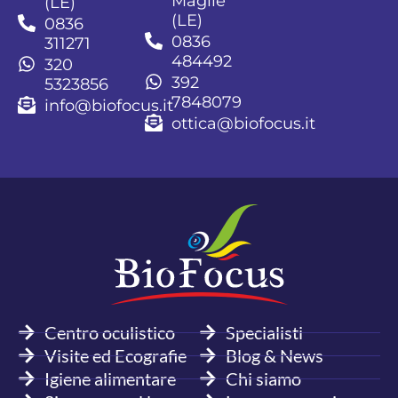
Maglie
(LE)
(LE)
0836
0836
311271
484492
320
392
5323856
7848079
info@biofocus.it
ottica@biofocus.it
Centro oculistico
Specialisti
Visite ed Ecografie
Blog & News
Igiene alimentare
Chi siamo