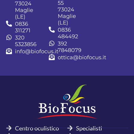
55
73024
73024
Maglie
Maglie
(LE)
(LE)
0836
0836
311271
484492
320
392
5323856
7848079
info@biofocus.it
ottica@biofocus.it
Centro oculistico
Specialisti