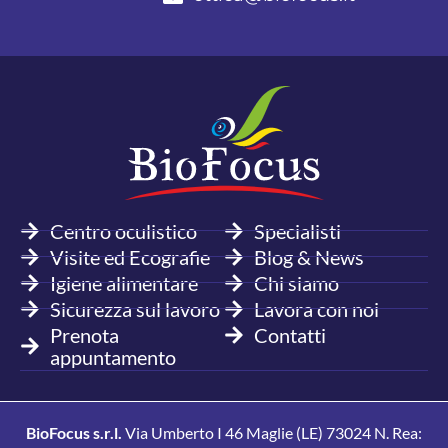
Centro oculistico
Specialisti
Visite ed Ecografie
Blog & News
Igiene alimentare
Chi siamo
Sicurezza sul lavoro
Lavora con noi
Prenota
Contatti
appuntamento
BioFocus s.r.l.
Via Umberto I 46 Maglie (LE) 73024 N. Rea: