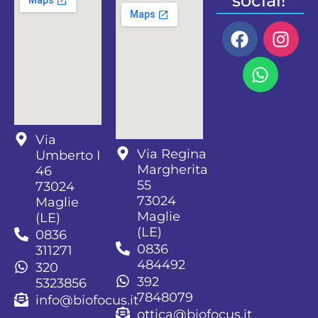
social!
Via
Via Regina
Umberto I
Margherita
46
55
73024
73024
Maglie
Maglie
(LE)
(LE)
0836
0836
311271
484492
320
392
5323856
7848079
info@biofocus.it
ottica@biofocus.it