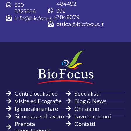
484492
320
392
5323856
7848079
info@biofocus.it
ottica@biofocus.it
Centro oculistico
Specialisti
Visite ed Ecografie
Blog & News
Igiene alimentare
Chi siamo
Sicurezza sul lavoro
Lavora con noi
Prenota
Contatti
appuntamento