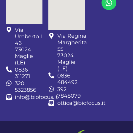
Via
Via Regina
Umberto I
Margherita
46
55
73024
73024
Maglie
Maglie
(LE)
(LE)
0836
0836
311271
484492
320
392
5323856
7848079
info@biofocus.it
ottica@biofocus.it