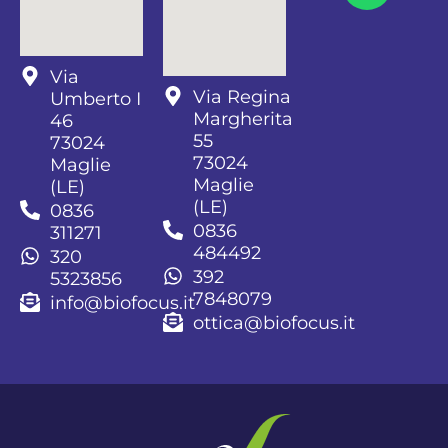
Via
Via Regina
Umberto I
Margherita
46
55
73024
73024
Maglie
Maglie
(LE)
(LE)
0836
0836
311271
484492
320
392
5323856
7848079
info@biofocus.it
ottica@biofocus.it