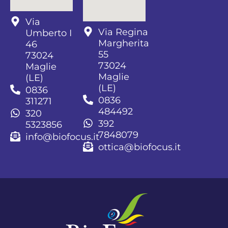
Via
Via Regina
Umberto I
Margherita
46
55
73024
73024
Maglie
Maglie
(LE)
(LE)
0836
0836
311271
484492
320
392
5323856
7848079
info@biofocus.it
ottica@biofocus.it