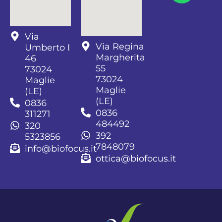
Via
Via Regina
Umberto I
Margherita
46
55
73024
73024
Maglie
Maglie
(LE)
(LE)
0836
0836
311271
484492
320
392
5323856
7848079
info@biofocus.it
ottica@biofocus.it