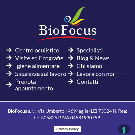
Centro oculistico
Specialisti
Visite ed Ecografie
Blog & News
Igiene alimentare
Chi siamo
Sicurezza sul lavoro
Lavora con noi
Prenota
Contatti
appuntamento
BioFocus s.r.l.
Via Umberto I 46 Maglie (LE) 73024 N. Rea:
LE-305825 P.IVA 04581930759.
Privacy Policy