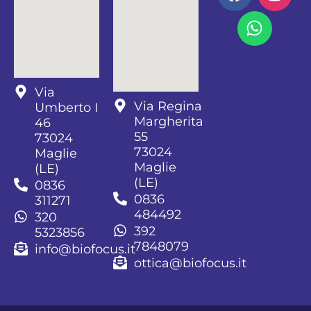
Via
Via Regina
Umberto I
Margherita
46
55
73024
73024
Maglie
Maglie
(LE)
(LE)
0836
0836
311271
484492
320
392
5323856
7848079
info@biofocus.it
ottica@biofocus.it